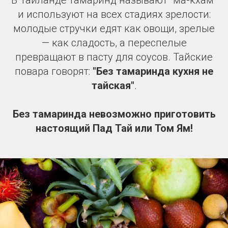
В Таиланде тамаринд называют "ма-кхам"
и используют на всех стадиях зрелости:
молодые стручки едят как овощи, зрелые
— как сладость, а переспелые
превращают в пасту для соусов. Тайские
повара говорят:
"Без тамаринда кухня не
тайская"
.
Без тамаринда невозможно приготовить
настоящий Пад Тай или Том Ям!