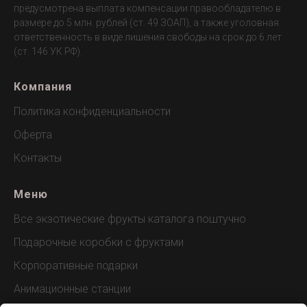
предусмотрена выплата компенсации правообладателю в
размере до 5 млн. рублей (ст. 49 ЗОАП), а также уголовная
ответственность в виде лишения свободы на срок до 6 лет
(ст. 146 УК РФ).
Компания
Политика конфиденциальности
Оферта
Контакты
Меню
Все экзотические фрукты каталога поштучно
Подарочные коробки с фруктами
Корпоративные подарки
Анимационные станции