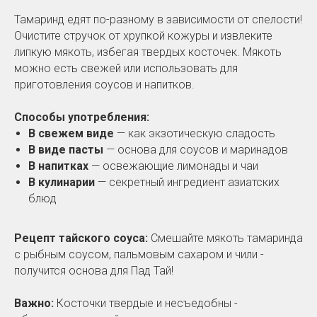
Тамаринд едят по-разному в зависимости от спелости!
Очистите стручок от хрупкой кожуры и извлеките
липкую мякоть, избегая твердых косточек. Мякоть
можно есть свежей или использовать для
приготовления соусов и напитков.
Способы употребления:
В свежем виде
— как экзотическую сладость
В виде пасты
— основа для соусов и маринадов
В напитках
— освежающие лимонады и чаи
В кулинарии
— секретный ингредиент азиатских
блюд
Рецепт тайского соуса:
Смешайте мякоть тамаринда
с рыбным соусом, пальмовым сахаром и чили -
получится основа для Пад Тай!
Важно:
Косточки твердые и несъедобны -