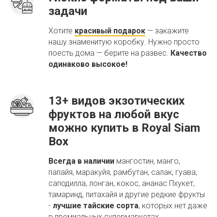
задачи
Хотите
красивый подарок
— закажите
нашу знаменитую коробку. Нужно просто
поесть дома — берите на развес.
Качество
одинаково высокое!
13+ видов экзотических
фруктов на любой вкус
можно купить в Royal Siam
Box
Всегда в наличии
мангостин, манго,
папайя, маракуйя, рамбутан, салак, гуава,
саподилла, лонган, кокос, ананас Пхукет,
тамаринд, питахайя и другие редкие фрукты
-
лучшие тайские сорта
, которых нет даже
в премиальных супермаркетах