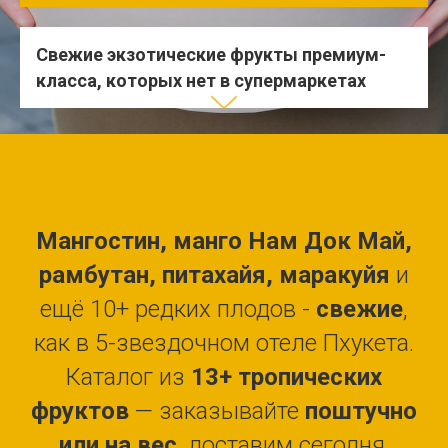
Свежие экзотические фрукты премиум-
класса, которых нет в супермаркетах
Мангостин, манго Нам Док Май,
рамбутан, питахайя, маракуйя
и
ещё 10+ редких плодов -
свежие
,
как в 5-звездочном отеле Пхукета.
Каталог из
13+ тропических
фруктов
— заказывайте
поштучно
или на вес
, доставим сегодня.