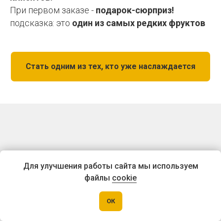
При первом заказе -
подарок-сюрприз!
подсказка: это
один из самых редких фруктов
Стать одним из тех, кто уже наслаждается
Последний шанс
Для улучшения работы сайта мы используем
разнообразить свою жизнь
файлы
cookie
сегодня
ОК
Честно?