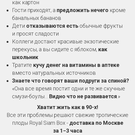
как картон
Гости приходят, а
предложить нечего
кроме
банальных бананов
Дети
отказываются есть
обычные фрукты
и просят сладости
Коллеги достают красивые экзотические
перекусы, а вы сидите с яблоком,
как
школьник
Тратите
кучу денег на витамины в аптеке
вместо натуральных источников
Знаете что говорят ваши подруги за спиной?
«Она все время постит одни и те же скучные
смузи-боулы…
Видно что не развивается
.»
Хватит жить как в 90-х!
Все эти проблемы решают свежие тропические
плоды Royal Siam Box -
доставка по Москве
за 1−3 часа