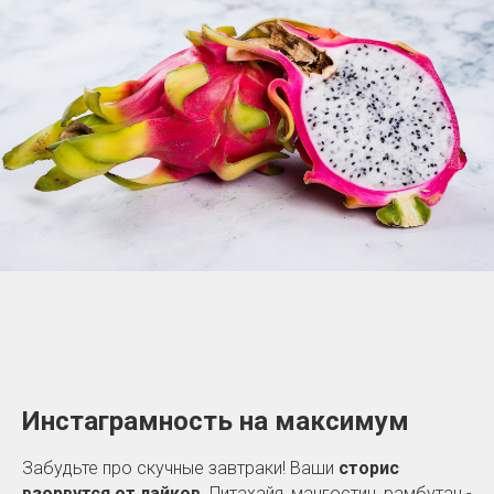
Инстаграмность на максимум
Забудьте про скучные завтраки! Ваши
сторис
взорвутся от лайков
. Питахайя, мангостин, рамбутан -